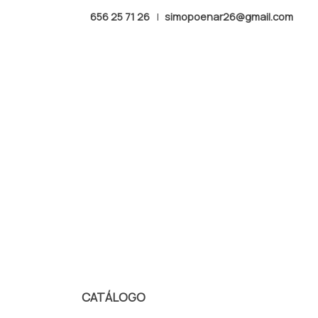
656 25 71 26
|
simopoenar26@gmail.com
Últimos productos pa
CATÁLOGO