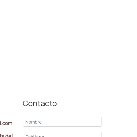
Contacto
l.com
ta del