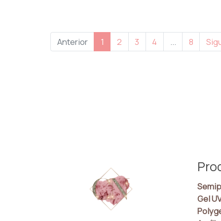
Anterior
1
2
3
4
...
8
Sig
Pro
Semip
Gel U
Polyg