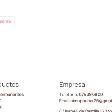
uiente
ductos
Empresa
ermanentes
Teléfono:
674 39 68 00
V
Email:
simopoenar26@gmai
el
C/ Isabel I de Castilla 16, Mo