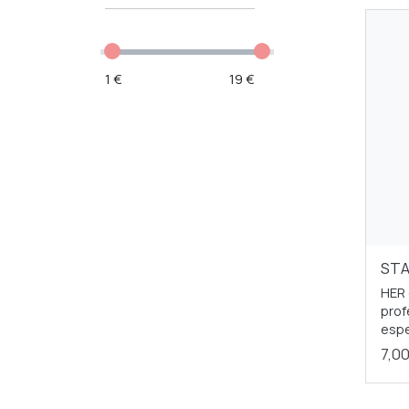
1 €
19 €
STA
HER 
prof
espe
7,0