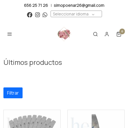
656 25 71 26
|
simopoenar26@gmail.com
Seleccionar idioma
0
Últimos productos
Filtrar