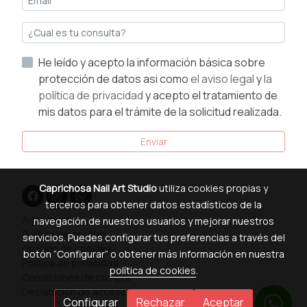
He leído y acepto la información básica sobre
protección de datos asi como
el aviso legal
y
la
política de privacidad
y acepto el tratamiento de
mis datos para el trámite de la solicitud realizada.
Enviar
Caprichosa Nail Art Studio
utiliza cookies propias y
terceros para obtener datos estadísticos de la
Aviso legal
navegación de nuestros usuarios y mejorar nuestros
Política de cookies
servicios. Puedes configurar tus preferencias a través del
Gestión de cookies
botón “Configurar” o obtener más información en nuestra
Política de privacidad
política de cookies
.
Condiciones de compra
Declaración de accesibilidad
Configurar
Rechazar
Aceptar