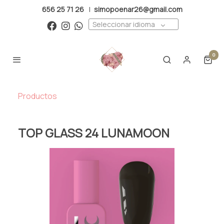
656 25 71 26
|
simopoenar26@gmail.com
Seleccionar idioma
0
Productos
TOP GLASS 24 LUNAMOON