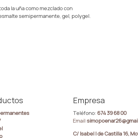
e toda la uña como mezclado con
 esmalte semipermanente, gel, polygel.
ductos
Empresa
ermanentes
Teléfono:
674 39 68 00
V
Email:
simopoenar26@gmai
el
C/ Isabel I de Castilla 16, Mo
co