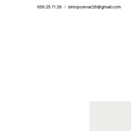
656 25 71 26
|
simopoenar26@gmail.com
Productos
SEASHELL ROCK 7 YAS