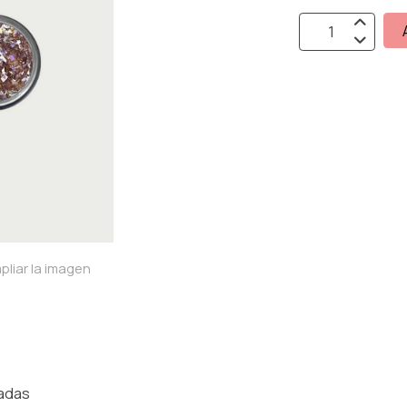
pliar la imagen
radas