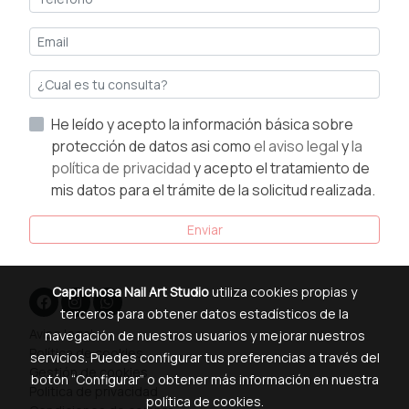
He leído y acepto la información básica sobre
protección de datos asi como
el aviso legal
y
la
política de privacidad
y acepto el tratamiento de
mis datos para el trámite de la solicitud realizada.
Enviar
Caprichosa Nail Art Studio
utiliza cookies propias y
terceros para obtener datos estadísticos de la
Aviso legal
navegación de nuestros usuarios y mejorar nuestros
Política de cookies
servicios. Puedes configurar tus preferencias a través del
Gestión de cookies
botón “Configurar” o obtener más información en nuestra
Política de privacidad
política de cookies
.