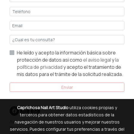
He leído y acepto la información básica sobre
protección de datos asi como
el aviso legal
y
la
política de privacidad
y acepto el tratamiento de
mis datos para el trámite de la solicitud realizada.
Enviar
Caprichosa Nail Art Studio
utiliza cookies propias y
terceros para obtener datos estadísticos de la
Aviso legal
navegación de nuestros usuarios y mejorar nuestros
Política de cookies
servicios. Puedes configurar tus preferencias a través del
Gestión de cookies