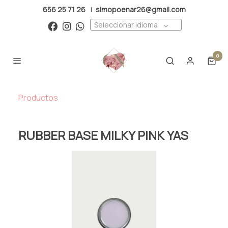
656 25 71 26
|
simopoenar26@gmail.com
Seleccionar idioma
0
Productos
RUBBER BASE MILKY PINK YAS