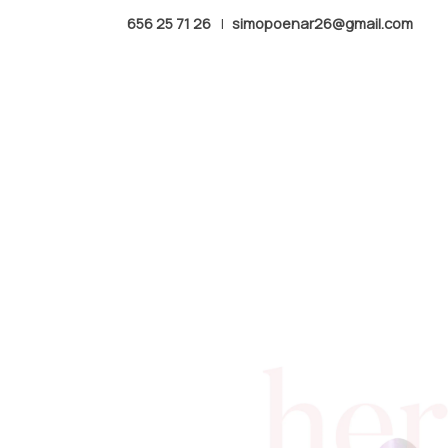
656 25 71 26
|
simopoenar26@gmail.com
Productos
RUBBER BASE COAT DRAMA 