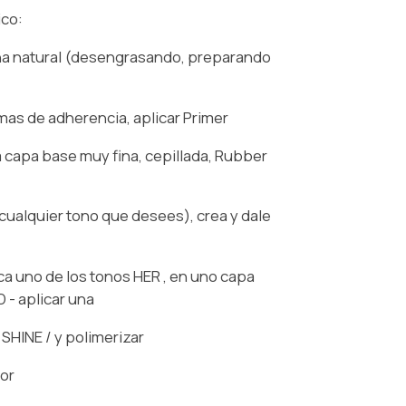
ico:
uña natural (desengrasando, preparando
mas de adherencia, aplicar Primer
 capa base muy fina, cepillada, Rubber
cualquier tono que desees), crea y dale
ica uno de los tonos HER , en uno capa
 - aplicar una
HINE / y polimerizar
dor