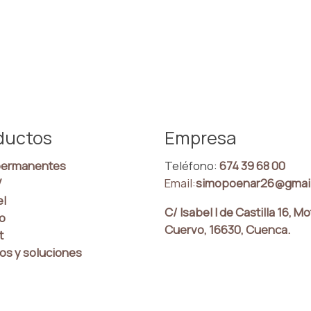
ductos
Empresa
ermanentes
Teléfono:
674 39 68 00
V
Email:
simopoenar26@gmai
el
C/ Isabel I de Castilla 16, Mo
co
Cuervo, 16630, Cuenca.
t
os y soluciones