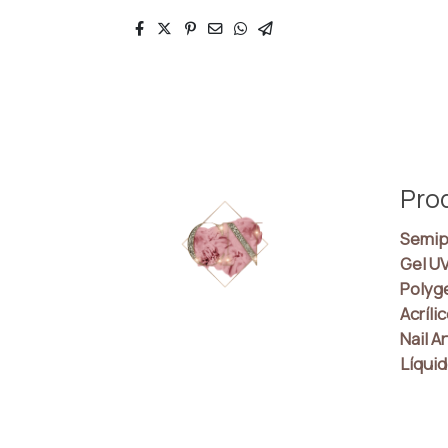
Pro
Semip
Gel U
Polyg
Acríli
Nail Ar
Líquid