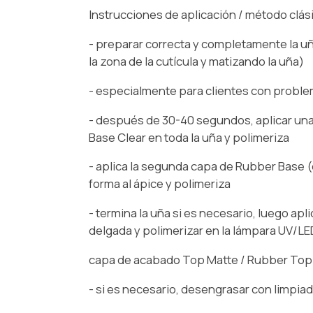
Instrucciones de aplicación / método clás
- preparar correcta y completamente la 
la zona de la cutícula y matizando la uña)
- especialmente para clientes con proble
- después de 30-40 segundos, aplicar una
Base Clear en toda la uña y polimeriza
- aplica la segunda capa de Rubber Base (
forma al ápice y polimeriza
- termina la uña si es necesario, luego apl
delgada y polimerizar en la lámpara UV/LED
capa de acabado Top Matte / Rubber Top S
- si es necesario, desengrasar con limpia