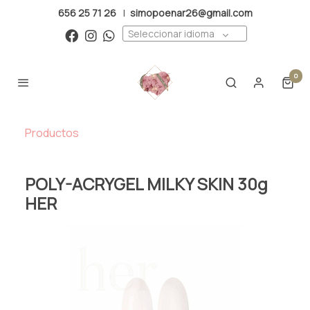
656 25 71 26
|
simopoenar26@gmail.com
Seleccionar idioma
0
Productos
POLY-ACRYGEL MILKY SKIN 30g
HER