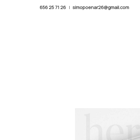
656 25 71 26
|
simopoenar26@gmail.com
Productos
PALETA DE PIGMENTOS TO