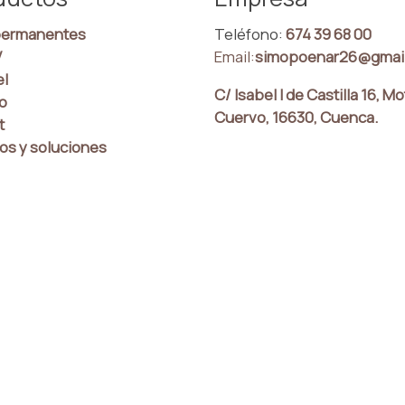
ermanentes
Teléfono:
674 39 68 00
V
Email:
simopoenar26@gmai
el
C/ Isabel I de Castilla 16, Mo
co
Cuervo, 16630, Cuenca.
t
os y soluciones