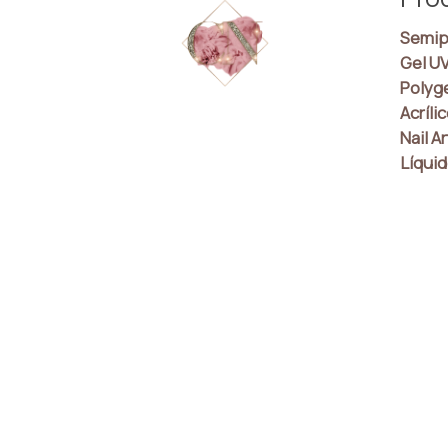
Semip
Gel U
Polyg
Acríli
Nail Ar
Líquid