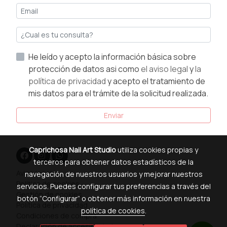
He leído y acepto la información básica sobre
protección de datos asi como
el aviso legal
y
la
política de privacidad
y acepto el tratamiento de
mis datos para el trámite de la solicitud realizada.
Enviar
Caprichosa Nail Art Studio
utiliza cookies propias y
terceros para obtener datos estadísticos de la
Aviso legal
navegación de nuestros usuarios y mejorar nuestros
Política de cookies
servicios. Puedes configurar tus preferencias a través del
Gestión de cookies
botón “Configurar” o obtener más información en nuestra
Política de privacidad
política de cookies
.
Condiciones de compra
Declaración de accesibilidad