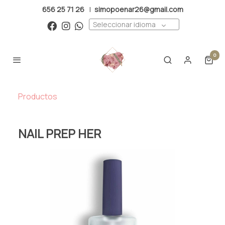
656 25 71 26
|
simopoenar26@gmail.com
Seleccionar idioma
0
Productos
NAIL PREP HER