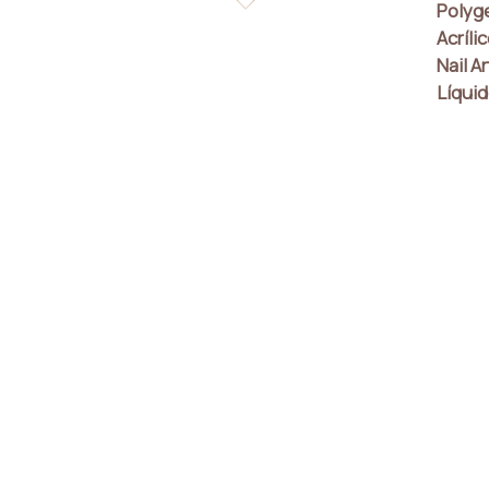
Polyg
Acríli
Nail Ar
Líquid