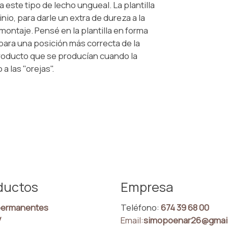
este tipo de lecho ungueal. La plantilla
io, para darle un extra de dureza a la
 montaje. Pensé en la plantilla en forma
ara una posición más correcta de la
producto que se producían cuando la
 las "orejas".
ductos
Empresa
ermanentes
Teléfono:
674 39 68 00
V
Email:
simopoenar26@gmai