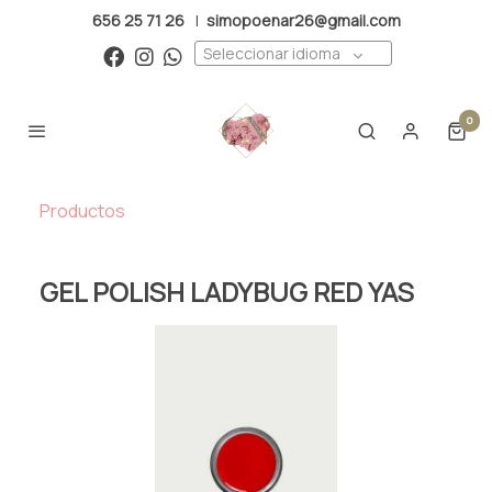
656 25 71 26
|
simopoenar26@gmail.com
Seleccionar idioma
0
Productos
GEL POLISH LADYBUG RED YAS