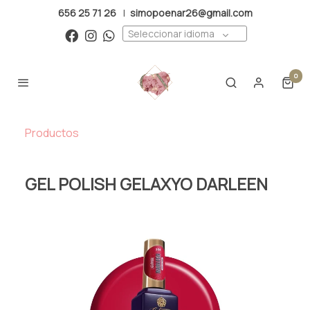
656 25 71 26
|
simopoenar26@gmail.com
Seleccionar idioma
0
Productos
GEL POLISH GELAXYO DARLEEN