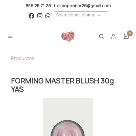
656 25 71 26
|
simopoenar26@gmail.com
Seleccionar idioma
0
Productos
FORMING MASTER BLUSH 30g
YAS