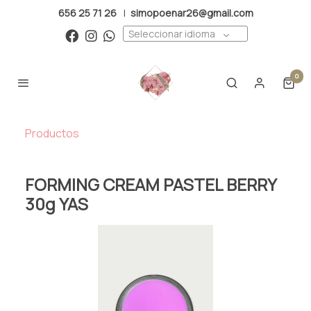
656 25 71 26
|
simopoenar26@gmail.com
Seleccionar idioma
0
Productos
FORMING CREAM PASTEL BERRY
30g YAS