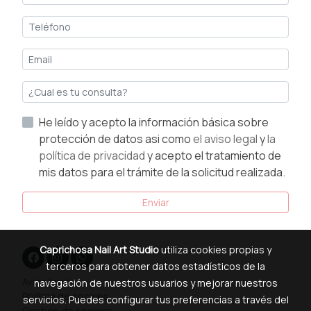
He leído y acepto la información básica sobre
protección de datos asi como
el aviso legal
y
la
política de privacidad
y acepto el tratamiento de
mis datos para el trámite de la solicitud realizada.
Enviar
Caprichosa Nail Art Studio
utiliza cookies propias y
terceros para obtener datos estadísticos de la
Aviso legal
navegación de nuestros usuarios y mejorar nuestros
Política de cookies
servicios. Puedes configurar tus preferencias a través del
Gestión de cookies