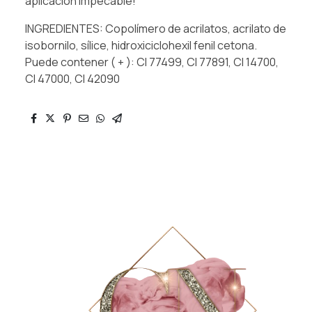
aplicación impecable!
INGREDIENTES: Copolímero de acrilatos, acrilato de
isobornilo, sílice, hidroxiciclohexil fenil cetona.
Puede contener ( + ): CI 77499, CI 77891, CI 14700,
CI 47000, CI 42090