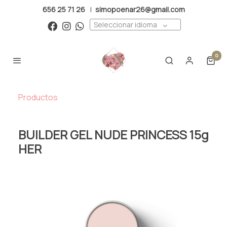
656 25 71 26
|
simopoenar26@gmail.com
Seleccionar idioma
0
Productos
BUILDER GEL NUDE PRINCESS 15g
HER